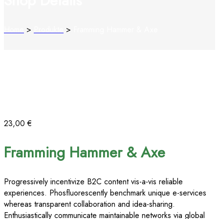
Shop Details
Home
>
Produkte
>
Framming Hammer & Axe
23,00
€
Framming Hammer & Axe
Progressively incentivize B2C content vis-a-vis reliable
experiences. Phosfluorescently benchmark unique e-services
whereas transparent collaboration and idea-sharing.
Enthusiastically communicate maintainable networks via global